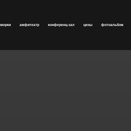
оворки
амфитеатр
конференц-зал
цены
фотоальбом